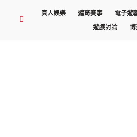
真人娛樂
體育賽事
電子遊
遊戲討論
博
最優質的遊戲平