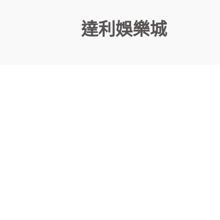
達利娛樂城